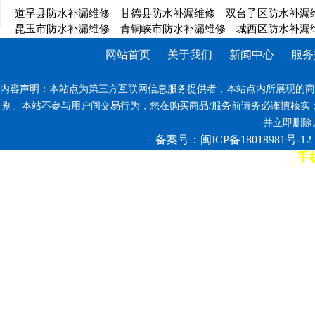
道孚县防水补漏维修
甘德县防水补漏维修
双台子区防水补漏
昆玉市防水补漏维修
青铜峡市防水补漏维修
城西区防水补漏
网站首页
关于我们
新闻中心
服务
内容声明：本站点为第三方互联网信息服务提供者，本站点内所展现的商
别。本站不参与用户间交易行为，您在购买商品/服务前请务必谨慎核实
并立即删除。反
备案号：闽ICP备18018981号-12
手机
7*12小时客服热线: 康师傅