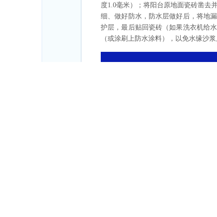
度1.0毫米）；将阳台原地面瓷砖凿去
细、做好防水，防水层做好后，将地漏
护层，最后贴回瓷砖（如果洗衣机给
（或涂刷上防水涂料），以免水缘沙浆